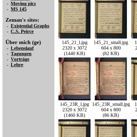
-
Moving pics
-
MS 145
Zeman's sites:
-
Existential Graphs
-
C.S. Peirce
Über mich (ge)
145_21_l.jpg
145_21_small.jpg
1
2320 x 3072
604 x 800
-
Lebenslauf
(1440 KB)
(82 KB)
-
Tagungen
-
Vorträge
-
Lehre
145_23R_l.jpg
145_23R_small.jpg
1
2320 x 3072
604 x 800
(1460 KB)
(86 KB)