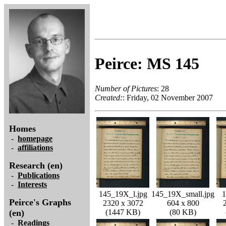
Peirce: MS 145
Number of Pictures
: 28
Created:
: Friday, 02 November 2007
Homes
-
homepage
-
affiliations
Research (en)
-
Publications
-
Interests
145_19X_l.jpg
145_19X_small.jpg
1
Peirce's Graphs
2320 x 3072
604 x 800
(en)
(1447 KB)
(80 KB)
-
Readings