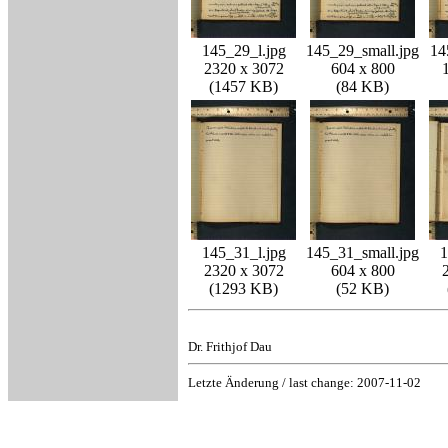
145_29_l.jpg
145_29_small.jpg
14
2320 x 3072
604 x 800
(1457 KB)
(84 KB)
145_31_l.jpg
145_31_small.jpg
1
2320 x 3072
604 x 800
(1293 KB)
(52 KB)
Dr. Frithjof Dau
Letzte Änderung / last change: 2007-11-02